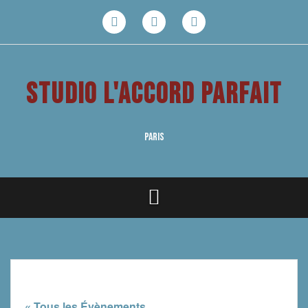
Aller
au
Facebook
Youtube
Instagram
contenu
STUDIO L'ACCORD PARFAIT
PARIS
« Tous les Évènements