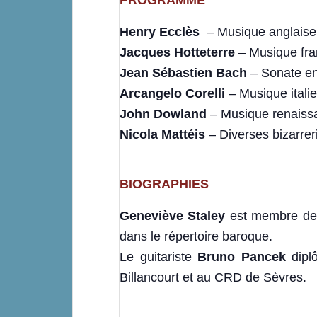
PROGRAMME
Henry Ecclès
– Musique anglaise,
Jacques Hotteterre
– Musique fran
Jean Sébastien Bach
– Sonate en 
Arcangelo Corelli
– Musique italie
John Dowland
– Musique renaissa
Nicola Mattéis
– Diverses bizarrer
BIOGRAPHIES
Geneviève Staley
est membre de l
dans le répertoire baroque.
Le guitariste
Bruno Pancek
dipl
Billancourt et au CRD de Sèvres.