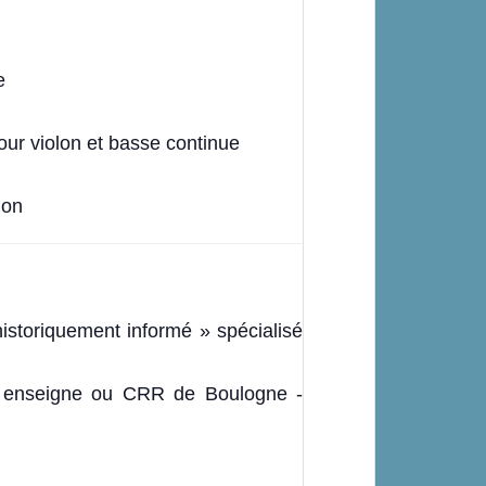
e
our violon et basse continue
lon
oriquement informé » spécialisé
, enseigne ou CRR de Boulogne -