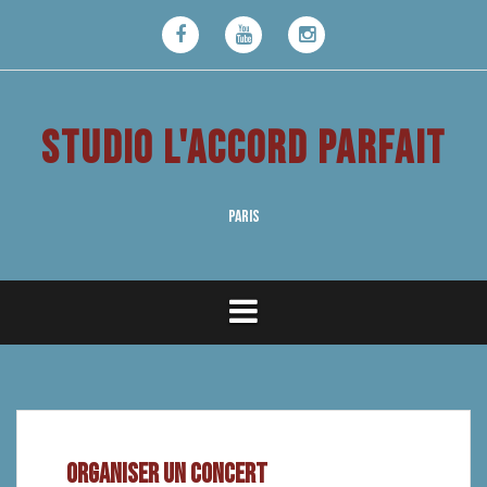
Aller
au
Facebook
Youtube
Instagram
contenu
STUDIO L'ACCORD PARFAIT
PARIS
ORGANISER UN CONCERT