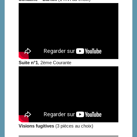
Suite n°1
, 2ème Courante
Visions fugitives
(3 pièces au choix)