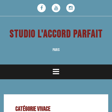
Aller
au
Facebook
Youtube
Instagram
contenu
STUDIO L'ACCORD PARFAIT
PARIS
CATÉGORIE VIVACE