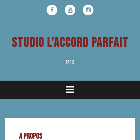
Aller
au
Facebook
Youtube
Instagram
contenu
STUDIO L'ACCORD PARFAIT
PARIS
A PROPOS