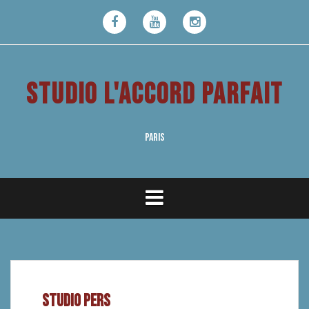
Aller
au
Facebook
Youtube
Instagram
contenu
STUDIO L'ACCORD PARFAIT
PARIS
STUDIO PERS