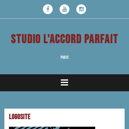
Aller
au
Facebook
Youtube
Instagram
contenu
STUDIO L'ACCORD PARFAIT
PARIS
Logosite