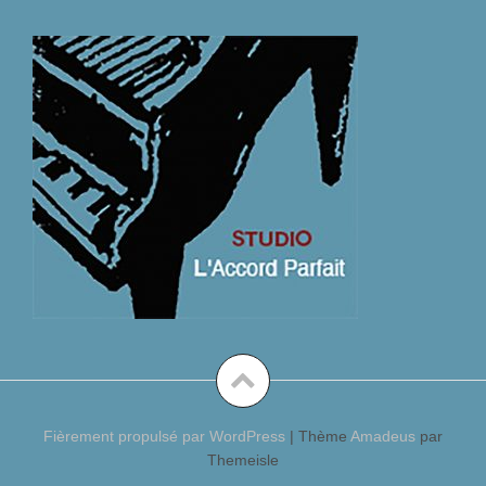
Fièrement propulsé par WordPress
|
Thème
Amadeus
par
Themeisle