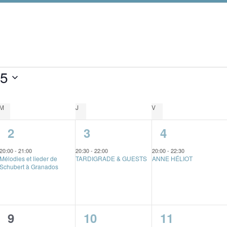
25
M
MERCREDI
J
JEUDI
V
VENDREDI
1
1
1
2
3
4
é
é
é
20:00
-
21:00
20:30
-
22:00
20:00
-
22:30
Mélodies et lieder de
TARDIGRADE & GUESTS
ANNE HÉLIOT
v
v
v
Schubert à Granados
è
è
è
n
n
n
0
1
1
9
10
11
e
e
e