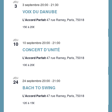
c
è
JEU
t
3 septembre-20:00
-
21:30
3
n
o
e
VOIX DU DANUBE
e
.
n
m
L'Accord Parfait
47 rue Ramey, Paris, 75018
s
e
15€ à 20€
n
u
t
JEU
l
10 septembre-20:00
-
21:00
10
CONCERT D’UNITÉ
t
a
L'Accord Parfait
47 rue Ramey, Paris, 75018
10€ à 20€
t
i
JEU
24 septembre-20:00
-
21:00
24
o
BACH TO SWING
n
L'Accord Parfait
47 rue Ramey, Paris, 75018
s
12€ à 15€