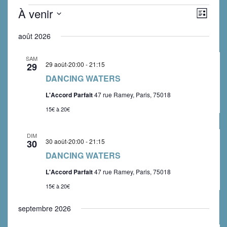
Évènements
N
N
À venir
L
a
a
i
S
v
s
août 2026
é
v
t
i
l
e
g
SAM
i
e
29 août-20:00
-
21:15
29
a
c
g
DANCING WATERS
t
t
a
i
L'Accord Parfait
47 rue Ramey, Paris, 75018
i
o
15€ à 20€
t
o
n
n
i
d
DIM
n
30 août-20:00
-
21:15
30
o
e
e
DANCING WATERS
v
n
z
u
L'Accord Parfait
47 rue Ramey, Paris, 75018
u
p
e
n
15€ à 20€
s
a
e
É
septembre 2026
d
r
v
a