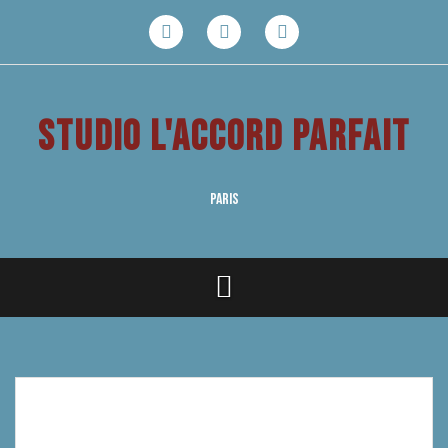
Aller
au
Facebook
Youtube
Instagram
contenu
STUDIO L'ACCORD PARFAIT
PARIS