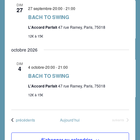
DIM
27 septembre-20:00
-
21:00
27
BACH TO SWING
L'Accord Parfait
47 rue Ramey, Paris, 75018
12€ à 15€
octobre 2026
DIM
4 octobre-20:00
-
21:00
4
BACH TO SWING
L'Accord Parfait
47 rue Ramey, Paris, 75018
12€ à 15€
Évènements
précédents
Aujourd’hui
Évènements
suivants
S’abonner au calendrier