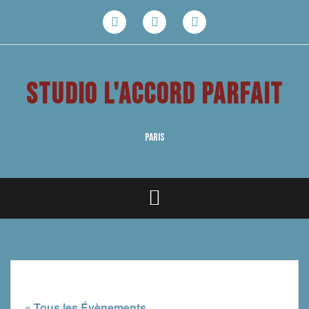
Aller
au
Facebook
Youtube
Instagram
contenu
STUDIO L'ACCORD PARFAIT
PARIS
« Tous les Évènements