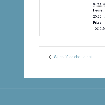
04/11/2
Heure :
20:30 -
Prix :
10€ à 2
Si les flûtes chantaient…