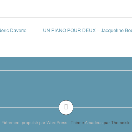
ric Daverio
UN PIANO POUR DEUX – Jacqueline Bour
Fièrement propulsé par WordPress
|
Thème
Amadeus
par Themeisle