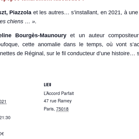
zt, Piazzola
et les autres… s’installant, en 2021, à une
les chiens … ».
eline Bourgès-Maunoury
et un auteur compositeur
 loufoque, cette anomalie dans le temps, où vont s’
ttes de Réginal, sur le fil conducteur d’une histoire… s
LIEU
L’Accord Parfait
47 rue Ramey
021
Paris
,
75018
 21:30
0€