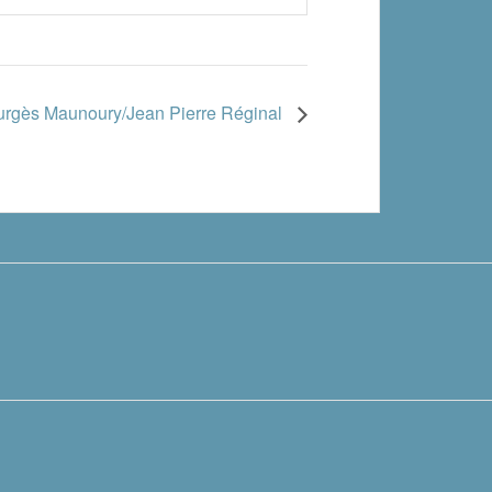
gès Maunoury/Jean Pierre Réginal