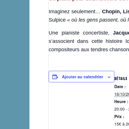
Imaginez seulement…
Chopin, Lis
Sulpice
« où les gens passent,
où 
Une pianiste concertiste,
Jacqu
s’associent dans cette histoire
compositeurs aux tendres chansonne
Ajouter au calendrier
DÉTAILS
Date :
16/10/2
Heure :
20:00 -
Prix :
15€ à 2