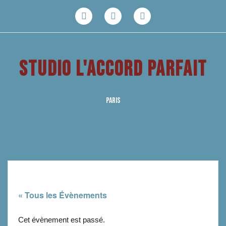
Aller
au
Facebook
Youtube
Instagram
contenu
STUDIO L'ACCORD PARFAIT
PARIS
« Tous les Évènements
Cet évènement est passé.