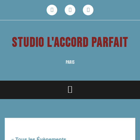
Aller
au
Facebook
Youtube
Instagram
contenu
STUDIO L'ACCORD PARFAIT
PARIS
« Tous les Évènements