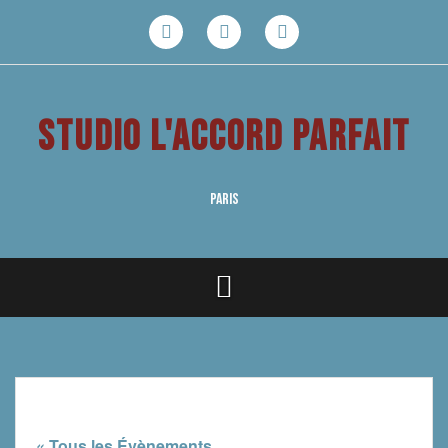
Aller
au
Facebook
Youtube
Instagram
contenu
STUDIO L'ACCORD PARFAIT
PARIS
« Tous les Évènements