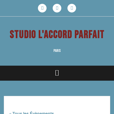
Aller
au
Facebook
Youtube
Instagram
contenu
STUDIO L'ACCORD PARFAIT
PARIS
« Tous les Évènements