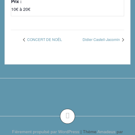
Prix :
10€ à 20€
CONCERT DE NOËL
Didier Castell-Jacomin
Fièrement propulsé par WordPress
|
Thème
Amadeus
par