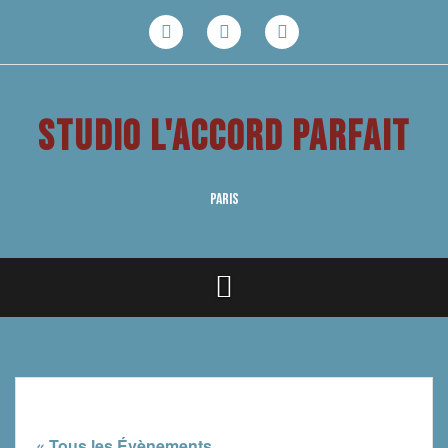
Aller
au
Facebook
Youtube
Instagram
contenu
STUDIO L'ACCORD PARFAIT
PARIS
« Tous les Évènements