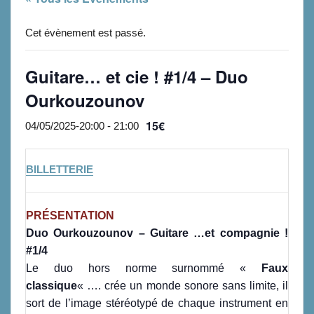
Cet évènement est passé.
Guitare… et cie ! #1/4 – Duo
Ourkouzounov
15€
04/05/2025-20:00
-
21:00
BILLETTERIE
PRÉSENTATION
Duo Ourkouzounov – Guitare …et compagnie !
#1/4
Le duo hors norme surnommé «
Faux
classique
« …. crée un monde sonore sans limite, il
sort de l’image stéréotypé de chaque instrument en