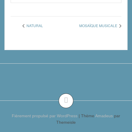
NATURAL
MOSAÏQUE MUSICALE
Fièrement propulsé par WordPress
|
Thème
Amadeus
par
Themeisle