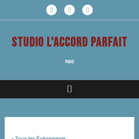
Aller
au
Facebook
Youtube
Instagram
contenu
STUDIO L'ACCORD PARFAIT
PARIS
« Tous les Évènements