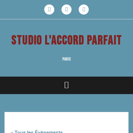
Aller
au
Facebook
Youtube
Instagram
contenu
STUDIO L'ACCORD PARFAIT
PARIS
« Tous les Évènements