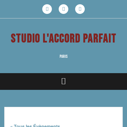
Aller
au
Facebook
Youtube
Instagram
contenu
STUDIO L'ACCORD PARFAIT
PARIS
« Tous les Évènements