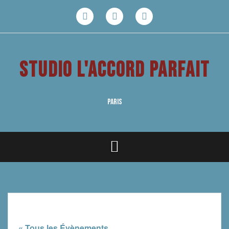
Aller
au
Facebook
Youtube
Instagram
contenu
STUDIO L'ACCORD PARFAIT
PARIS
« Tous les Évènements