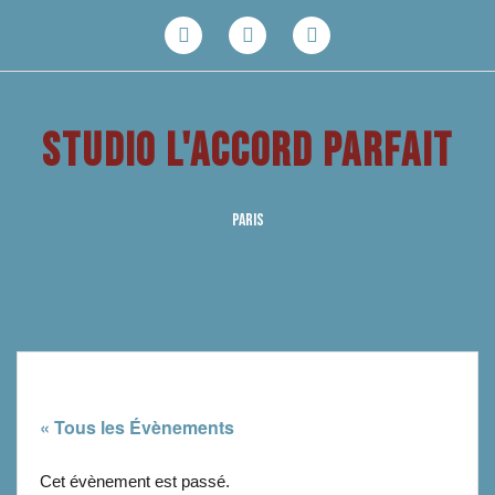
Aller
au
Facebook
Youtube
Instagram
contenu
STUDIO L'ACCORD PARFAIT
PARIS
« Tous les Évènements
Cet évènement est passé.