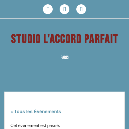
Aller
au
Facebook
Youtube
Instagram
contenu
STUDIO L'ACCORD PARFAIT
PARIS
« Tous les Évènements
Cet évènement est passé.