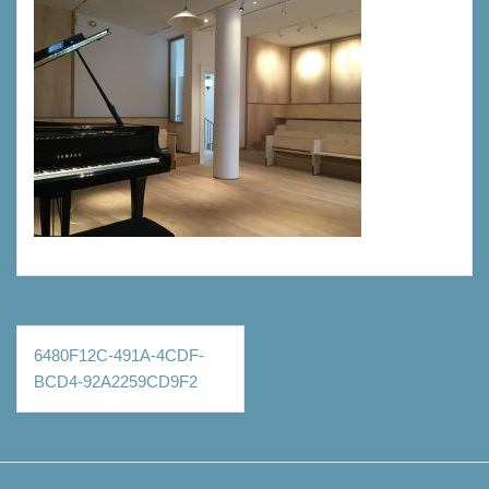
Navigation
6480F12C-491A-4CDF-
de
BCD4-92A2259CD9F2
l’article