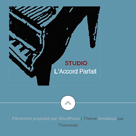
Fièrement propulsé par WordPress
|
Thème
Amadeus
par
Themeisle