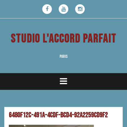
Aller
au
Facebook
Youtube
Instagram
contenu
STUDIO L'ACCORD PARFAIT
PARIS
6480f12c-491a-4cdf-bcd4-92a2259cd9f2