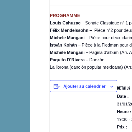
PROGRAMME
Louis Cahuzac
– Sonate Classique n° 1 po
Félix Mendelssohn
– Pièce n°2 pour deux 
Michele Mangani –
Pièce pour deux clarine
István Kohán
– Pièce à la Fiedman pour deu
Michele Mangani
– Página d’album (Arr.
Paquito D’Rivera –
Danzón
La llorona (canción popular mexicana) (Ar
Ajouter au calendrier
DÉTAILS
Date :
31/01/2
Heure :
19:30 -
Prix :