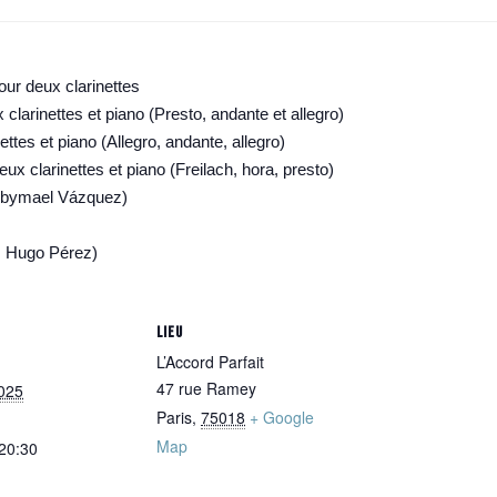
ur deux clarinettes
clarinettes et piano (Presto, andante et allegro)
ttes et piano (Allegro, andante, allegro)
x clarinettes et piano (Freilach, hora, presto)
 Abymael Vázquez)
r. Hugo Pérez)
LIEU
L’Accord Parfait
47 rue Ramey
025
Paris
,
75018
+ Google
Map
 20:30