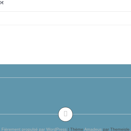
0€
Fièrement propulsé par WordPress
|
Thème
Amadeus
par Themeisle