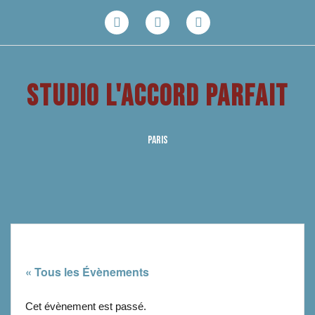
Aller
au
Facebook
Youtube
Instagram
contenu
STUDIO L'ACCORD PARFAIT
PARIS
« Tous les Évènements
Cet évènement est passé.