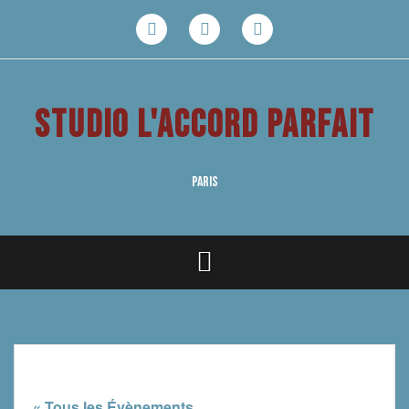
Aller
au
Facebook
Youtube
Instagram
contenu
STUDIO L'ACCORD PARFAIT
PARIS
« Tous les Évènements