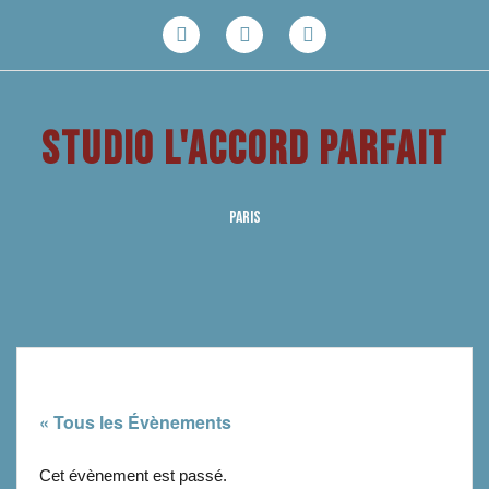
Aller
au
Facebook
Youtube
Instagram
contenu
STUDIO L'ACCORD PARFAIT
PARIS
« Tous les Évènements
Cet évènement est passé.