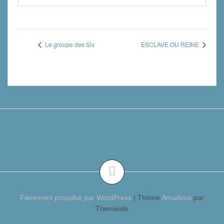
Le groupe des Six
ESCLAVE OU REINE
Fièrement propulsé par WordPress
|
Thème
Amadeus
par
Themeisle