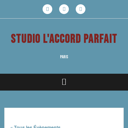
Aller
au
Facebook
Youtube
Instagram
contenu
STUDIO L'ACCORD PARFAIT
PARIS
« Tous les Évènements