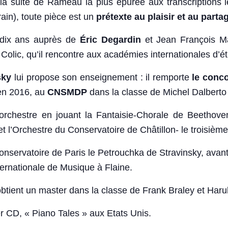
e la suite de Rameau la plus épurée aux transcriptions
ain), toute pièce est un
prétexte au plaisir et au part
 dix ans auprès de
Éric Degardin
et Jean François Mas
olic, qu’il rencontre aux académies internationales d’été
sky
lui propose son enseignement : il remporte
le conc
 en 2016, au
CNSMDP
dans la classe de Michel Dalberto 
c orchestre en jouant la Fantaisie-Chorale de Beetho
et l’Orchestre du Conservatoire de Châtillon- le troisiè
onservatoire de Paris le Petrouchka de Stravinsky, avant
rnationale de Musique à Flaine.
 obtient un master dans la classe de Frank Braley et Har
er CD, « Piano Tales » aux Etats Unis.