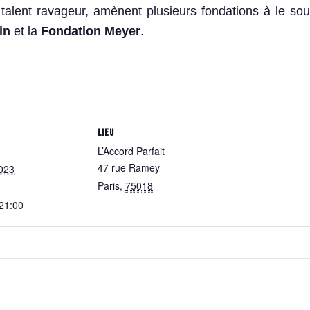
lent ravageur, amènent plusieurs fondations à le sout
in
et la
Fondation Meyer
.
LIEU
L’Accord Parfait
47 rue Ramey
023
Paris
,
75018
 21:00