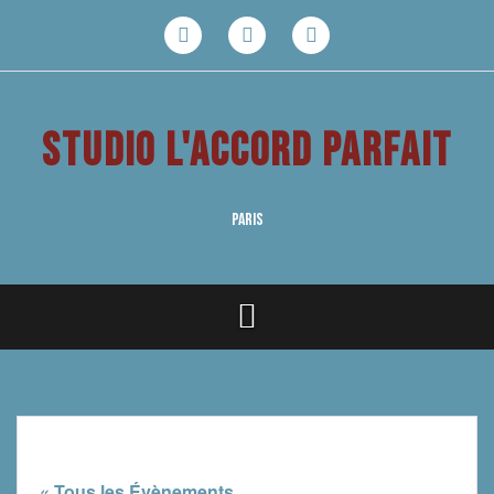
Aller
au
Facebook
Youtube
Instagram
contenu
STUDIO L'ACCORD PARFAIT
PARIS
« Tous les Évènements