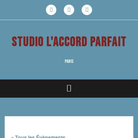
Aller
au
Facebook
Youtube
Instagram
contenu
STUDIO L'ACCORD PARFAIT
PARIS
« Tous les Évènements