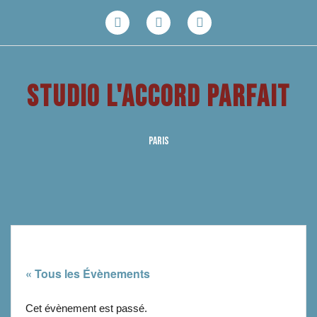
Aller
au
Facebook
Youtube
Instagram
contenu
STUDIO L'ACCORD PARFAIT
PARIS
« Tous les Évènements
Cet évènement est passé.