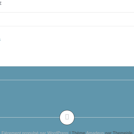
€
s
Fièrement propulsé par WordPress
|
Thème
Amadeus
par Themeisle