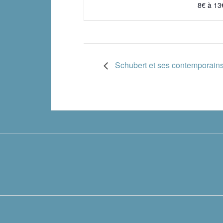
8€ à 13
Schubert et ses contemporain