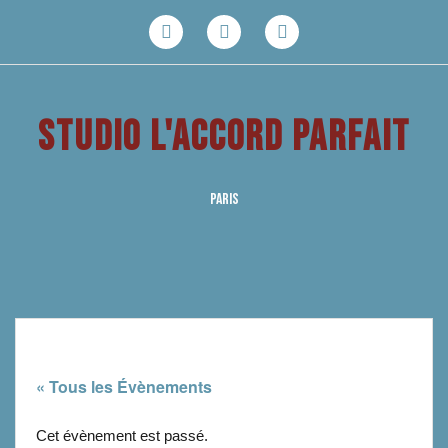
Aller
au
Facebook
Youtube
Instagram
contenu
STUDIO L'ACCORD PARFAIT
PARIS
« Tous les Évènements
Cet évènement est passé.