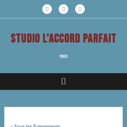
Aller
au
Facebook
Youtube
Instagram
contenu
STUDIO L'ACCORD PARFAIT
PARIS
« Tous les Évènements