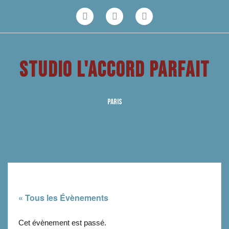
Aller
au
Facebook
Youtube
Instagram
contenu
STUDIO L'ACCORD PARFAIT
PARIS
« Tous les Évènements
Cet évènement est passé.