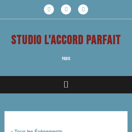
Aller
au
Facebook
Youtube
Instagram
contenu
STUDIO L'ACCORD PARFAIT
PARIS
« Tous les Évènements