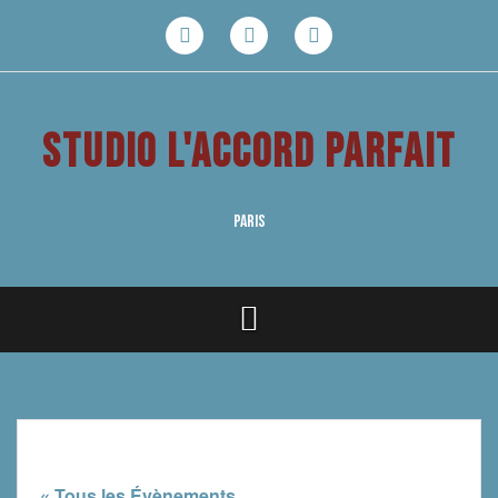
Aller
au
Facebook
Youtube
Instagram
contenu
STUDIO L'ACCORD PARFAIT
PARIS
« Tous les Évènements