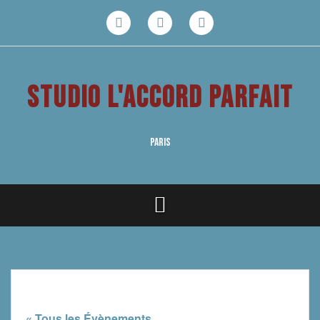
Aller
au
Facebook
Youtube
Instagram
contenu
STUDIO L'ACCORD PARFAIT
PARIS
« Tous les Évènements