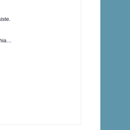
iste.
ophia…