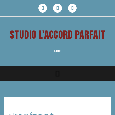
Aller
au
Facebook
Youtube
Instagram
contenu
STUDIO L'ACCORD PARFAIT
PARIS
« Tous les Évènements