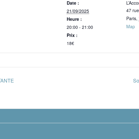
Date :
L’Acco
47 ru
21/09/2025
Paris
,
Heure :
Map
20:00 - 21:00
Prix :
18€
TANTE
So