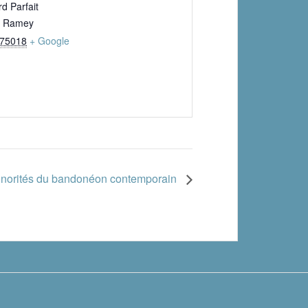
rd Parfait
e Ramey
75018
+ Google
norités du bandonéon contemporain