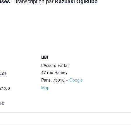
ises
– transcription par
Kazuaki Ogikubo
LIEU
L’Accord Parfait
47 rue Ramey
024
Paris
,
75018
+ Google
Map
 21:00
5€