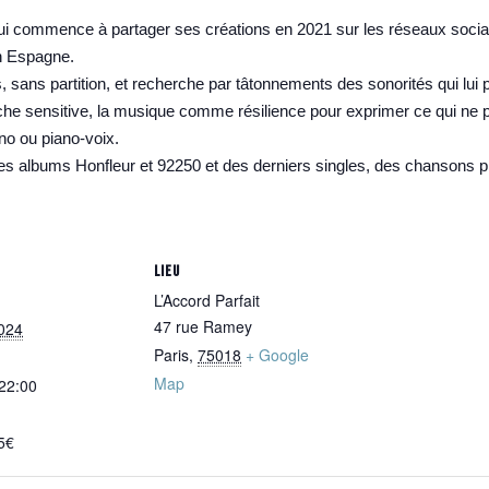
ui commence à partager ses créations en 2021 sur les réseaux sociau
n Espagne.
 sans partition, et recherche par tâtonnements des sonorités qui lui 
 sensitive, la musique comme résilience pour exprimer ce qui ne peu
ano ou piano-voix.
s albums Honfleur et 92250 et des derniers singles, des chansons pia
LIEU
L’Accord Parfait
47 rue Ramey
024
Paris
,
75018
+ Google
Map
 22:00
5€