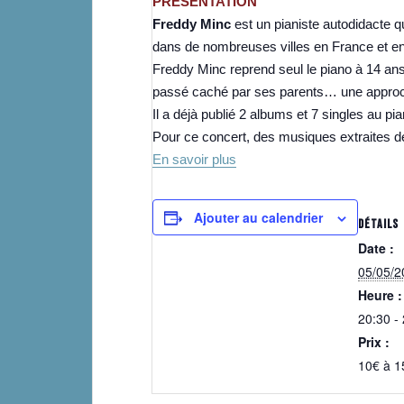
PRÉSENTATION
Freddy Minc
est un pianiste autodidacte q
dans de nombreuses villes en France et e
Freddy Minc reprend seul le piano à 14 ans,
passé caché par ses parents… une approche
Il a déjà publié 2 albums et 7 singles au pi
Pour ce concert, des musiques extraites de
En savoir plus
Ajouter au calendrier
DÉTAILS
Date :
05/05/2
Heure :
20:30 -
Prix :
10€ à 1