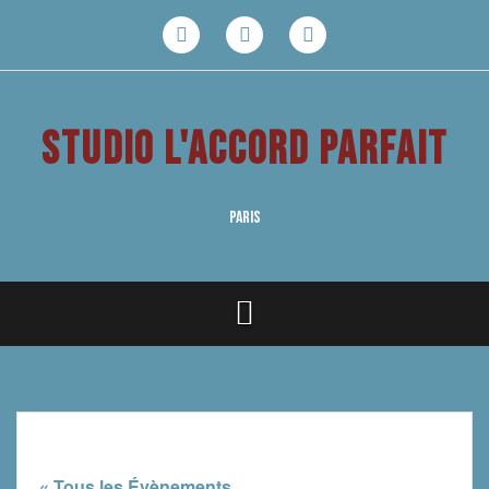
Aller
au
Facebook
Youtube
Instagram
contenu
STUDIO L'ACCORD PARFAIT
PARIS
« Tous les Évènements