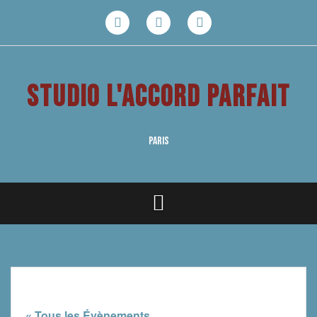
Aller
au
Facebook
Youtube
Instagram
contenu
STUDIO L'ACCORD PARFAIT
PARIS
« Tous les Évènements