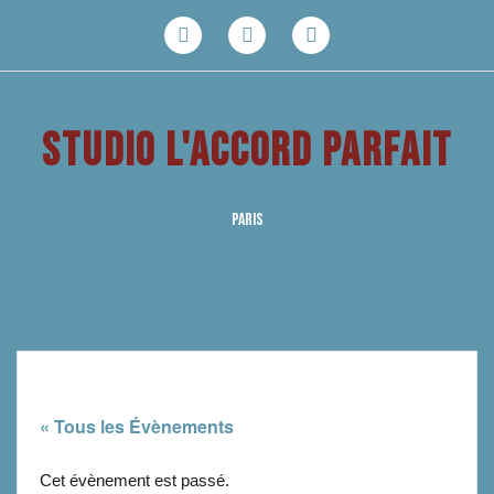
Aller
au
Facebook
Youtube
Instagram
contenu
STUDIO L'ACCORD PARFAIT
PARIS
« Tous les Évènements
Cet évènement est passé.