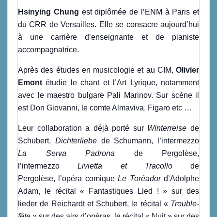
Hsinying Chung
est diplômée de l’ENM à Paris et
du CRR de Versailles. Elle se consacre aujourd’hui
à une carrière d’enseignante et de pianiste
accompagnatrice.
Après des études en musicologie et au CIM,
Olivier
Emont
étudie le chant et l’Art Lyrique, notamment
avec le maestro bulgare Pali Marinov. Sur scène il
est Don Giovanni, le comte Almaviva, Figaro etc …
Leur collaboration a déjà porté sur
Winterreise
de
Schubert,
Dichterliebe
de Schumann, l’intermezzo
La Serva Padrona
de Pergolèse,
l’intermezzo
Livietta et Tracollo
de
Pergolèse, l’opéra comique
Le Toréador
d’Adolphe
Adam, le récital « Fantastiques Lied ! » sur des
lieder de Reichardt et Schubert, le récital «
Trouble-
fête »
sur des airs d’opéras
,
le récital « Nuit » sur des