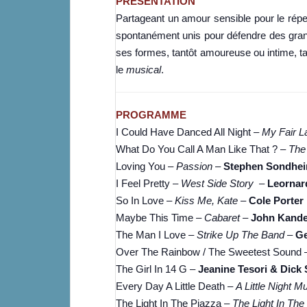
PRÉSENTATION
Partageant un amour sensible pour le répe
spontanément unis pour défendre des grand
ses formes, tantôt amoureuse ou intime, tan
le
musical
.
PROGRAMME
I Could Have Danced All Night –
My Fair L
What Do You Call A Man Like That ? –
The
Loving You –
Passion
–
Stephen Sondhe
I Feel Pretty –
West Side Story
–
Leornar
So In Love –
Kiss Me, Kate
–
Cole Porter
Maybe This Time –
Cabaret
–
John Kande
The Man I Love –
Strike Up The Band
–
Ge
Over The Rainbow / The Sweetest Sound
The Girl In 14 G –
Jeanine Tesori & Dick
Every Day A Little Death –
A Little Night M
The Light In The Piazza –
The Light In The