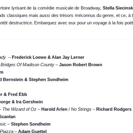
rtoire lyrisant de la comédie musicale de Broadway,
Stella Siecins
s classiques mais aussi des trésors méconnus du genre, et ce, à t
tôt destructrice. Embarquez avec eux pour un voyage à la fois poétiqu
ady
–
Frederick Loewe & Alan Jay Lerner
 Bridges Of Madison County
–
Jason Robert Brown
im
d Bernstein & Stephen Sondheim
r & Fred Ebb
orge & Ira Gershwin
 –
The Wizard of Oz
–
Harold Arlen
/
No Strings
–
Richard Rodgers
 Scanlan
usic
–
Stephen Sondheim
 Piazza
–
Adam Guettel