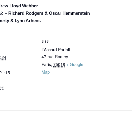
rew Lloyd Webber
ic
–
Richard Rodgers & Oscar Hammerstein
herty & Lynn Arhens
LIEU
L’Accord Parfait
47 rue Ramey
024
Paris
,
75018
+ Google
Map
 21:15
8€