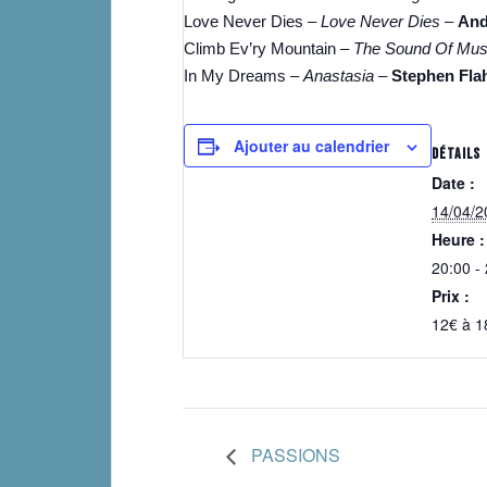
Love Never Dies –
Love Never Dies
–
And
Climb Ev’ry Mountain –
The Sound Of Mus
In My Dreams –
Anastasia
–
Stephen Fla
Ajouter au calendrier
DÉTAILS
Date :
14/04/2
Heure :
20:00 -
Prix :
12€ à 1
PASSIONS