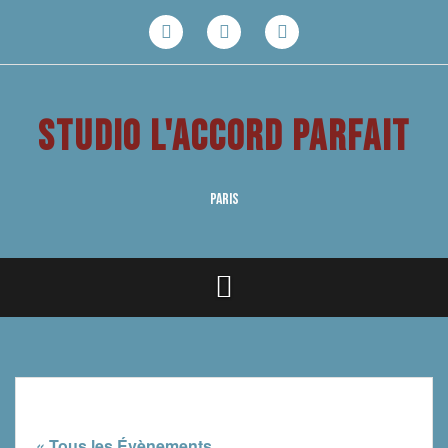
Aller
au
Facebook
Youtube
Instagram
contenu
STUDIO L'ACCORD PARFAIT
PARIS
« Tous les Évènements